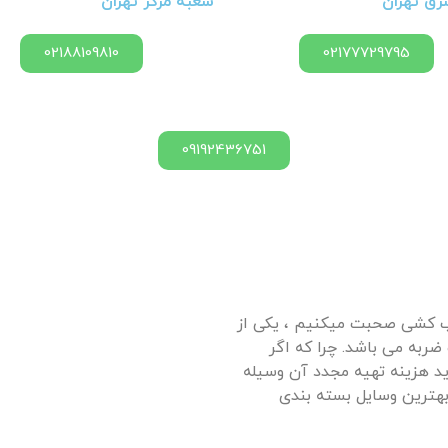
ق تهران
شعبه مرکز تهران
02188109810
02177729795
09192436751
باب کشی صحبت میکنیم ، یکی از
ضربه می باشد. چرا که اگر
ید هزینه تهیه مجدد آن وسیله
 بهترین وسایل بسته بندی