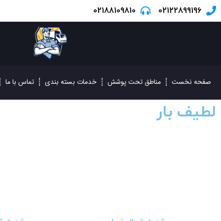
02188109810
02122899196
صفحه نخست
مناطق تحت پوشش
خدمات بسته بندی
تماس با ما
لطیف بار