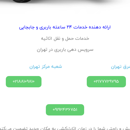
ارائه دهنده خدمات ۲۴ ساعته باربری و جابجایی
خدمات حمل و نقل اثاثیه
سرویس دهی باربری در تهران
ق تهران
شعبه مرکز تهران
02188109810
02177729795
09192436751
یش و راحتی شما را در زمان اثاث‌کشی به مکان جدید تضمین می‌کند، 