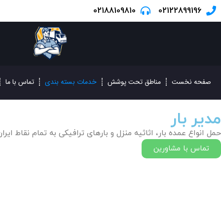
02188109810
02122899196
صفحه نخست
مناطق تحت پوشش
خدمات بسته بندی
تماس با ما
مدیر بار
حمل انواع عمده بار، اثاثیه منزل و بارهای ترافیکی به تمام نقاط ایرا
تماس با مشاورین