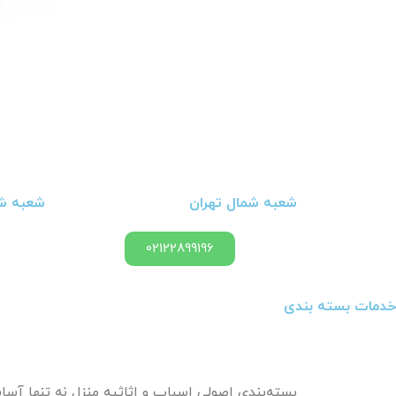
شعبه شمال تهران
شعبه شر
02122899196
خدمات بسته بندی
بسته‌بندی اصولی اسباب و اثاثیه منزل نه تنها آسا