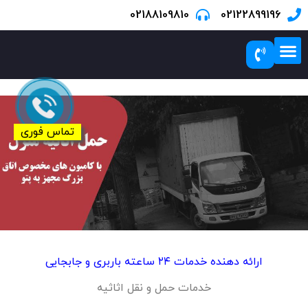
02188109810
02122899196
درباره ما
درباره ما
تماس با ما
خدمات بسته بندی
مناطق تحت پوشش
صفحه نخست
تماس فوری
ارائه دهنده خدمات ۲۴ ساعته باربری و جابجایی
خدمات حمل و نقل اثاثیه