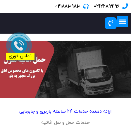
02188109810
02122899196
درباره ما
درباره ما
تماس با ما
خدمات بسته بندی
مناطق تحت پوشش
صفحه نخست
تماس فوری
ارائه دهنده خدمات ۲۴ ساعته باربری و جابجایی
خدمات حمل و نقل اثاثیه