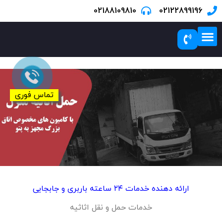
02188109810
02122899196
درباره ما
درباره ما
تماس با ما
خدمات بسته بندی
مناطق تحت پوشش
صفحه نخست
تماس فوری
ارائه دهنده خدمات ۲۴ ساعته باربری و جابجایی
خدمات حمل و نقل اثاثیه